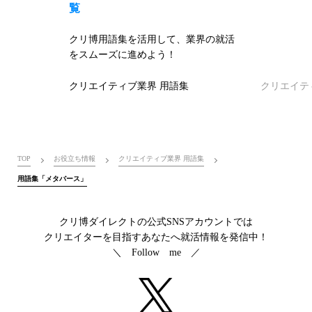
覧
クリ博用語集を活用して、業界の就活
をスムーズに進めよう！
クリエイティブ業界 用語集
クリエイテ
TOP
お役立ち情報
クリエイティブ業界 用語集
用語集「メタバース」
クリ博ダイレクトの公式SNSアカウントでは
クリエイターを目指すあなたへ就活情報を発信中！
＼ Follow me ／