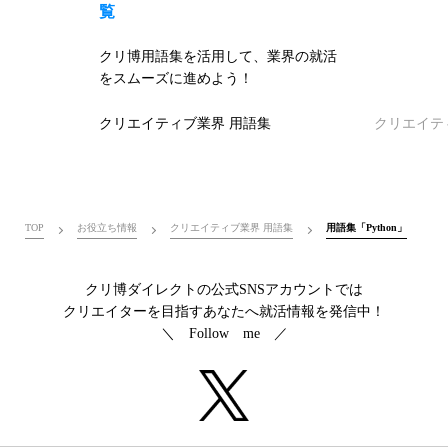
覧
クリ博用語集を活用して、業界の就活
をスムーズに進めよう！
クリエイティブ業界 用語集
クリエイテ
TOP
お役立ち情報
クリエイティブ業界 用語集
用語集「Python」
クリ博ダイレクトの公式SNSアカウントでは
クリエイターを目指すあなたへ就活情報を発信中！
＼ Follow me ／