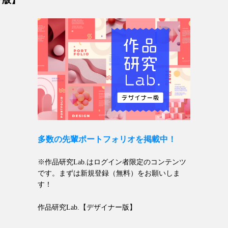
多数の先輩ポートフォリオを掲載中！
※作品研究Lab.はログイン者限定のコンテンツ
です。まずは新規登録（無料）をお願いしま
す！
作品研究Lab.【デザイナー版】