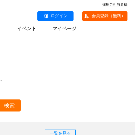
採用ご担当者様
ログイン
会員登録（無料）
イベント
マイページ
す。
検索
一覧を見る