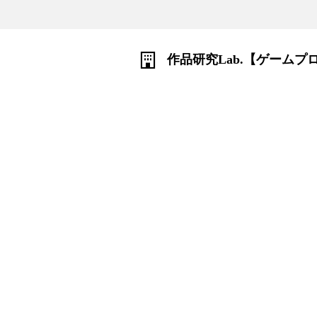
作品研究Lab.【ゲームプ