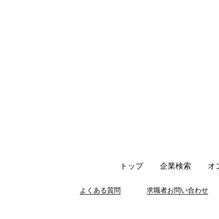
トップ
企業検索
オ
よくある質問
求職者お問い合わせ