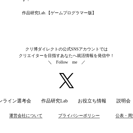
作品研究Lab.【ゲームプログラマー版】
クリ博ダイレクトの公式SNSアカウントでは
クリエイターを目指すあなたへ就活情報を発信中！
＼ Follow me ／
ンライン選考会
作品研究Lab
お役立ち情報
説明会
運営会社について
プライバシーポリシー
公表・周