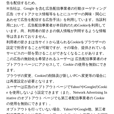
告を配信するため。
※当社は、Google を含む広告配信事業者の行動ターゲティング
広告（サイトアクセス情報等をもとにユーザーの興味・関心に
あわせて広告を配信する広告手法）を利用しています。当該利
用において、広告配信事業者が本目的のためCookieを利用して
います。尚、利用者の皆さまの個人情報が判明するような情報
等は含まれておりません。
利用者の皆さまは当サイトから送られるCookieをブラウザーの
設定で拒否することが可能ですが、その場合、提供されている
サービスの一部を受けることができなくなることがあります。
この広告の無効化を希望されるユーザーは 広告配信事業者のオ
プトアウトページにアクセスして、Cookie の使用を無効にでき
ます。
ブラウザの変更、Cookieの削除及び新しいPCへ変更等の場合に
は再度設定が必要となります。
ユーザーは広告のオプトアウトページでYahoo!やGoogleのCooki
e を使用しないよう設定できます（また、Network Advertising In
itiative のオプトアウト ページでも第三者配信事業者の Cookie
の使用を無効にできます）。
オプトアウトを行っていない場合、Yahoo!やGoogle他、第三者