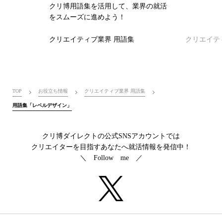
クリ博用語集を活用して、業界の就活
をスムーズに進めよう！
クリエイティブ業界 用語集
クリエイテ
TOP
お役立ち情報
クリエイティブ業界 用語集
用語集「レベルデザイン」
クリ博ダイレクトの公式SNSアカウントでは
クリエイターを目指すあなたへ就活情報を発信中！
＼ Follow me ／