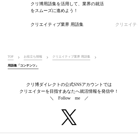
クリ博用語集を活用して、業界の就活
をスムーズに進めよう！
クリエイティブ業界 用語集
クリエイテ
TOP
お役立ち情報
クリエイティブ業界 用語集
用語集「コンテンツ」
クリ博ダイレクトの公式SNSアカウントでは
クリエイターを目指すあなたへ就活情報を発信中！
＼ Follow me ／