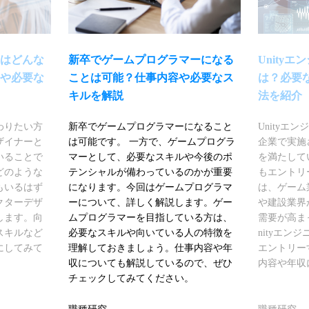
はどんな
新卒でゲームプログラマーになる
Unity
や必要な
ことは可能？仕事内容や必要なス
は？必要
キルを解説
法を紹介
わりたい方
新卒でゲームプログラマーになること
Unityエ
ザイナーと
は可能です。 一方で、ゲームプログラ
企業で実施
いることで
マーとして、必要なスキルや今後のポ
を満たして
どのような
テンシャルが備わっているのかが重要
もエントリ
もいるはず
になります。今回はゲームプログラマ
は、ゲーム
クターデザ
ーについて、詳しく解説します。ゲー
や建設業界
します。向
ムプログラマーを目指している方は、
需要が高ま
スキルなど
必要なスキルや向いている人の特徴を
nityエン
にしてみて
理解しておきましょう。仕事内容や年
エントリー
収についても解説しているので、ぜひ
内容や年収
チェックしてみてください。