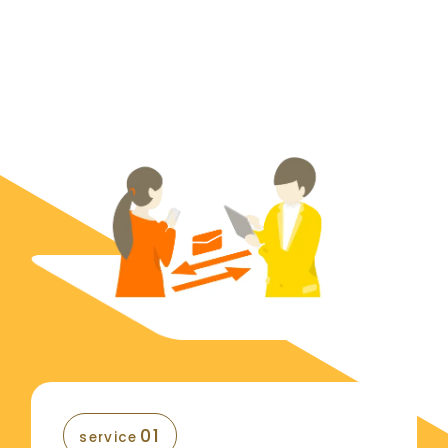
特長
benefit
01
service