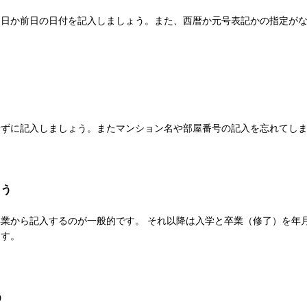
出日か前日の日付を記入しましょう。また、西暦か元号表記かの指定が
せずに記入しましょう。またマンション名や部屋番号の記入を忘れてし
よう
業から記入するのが一般的です。 それ以降は入学と卒業（修了）を年
ます。
う