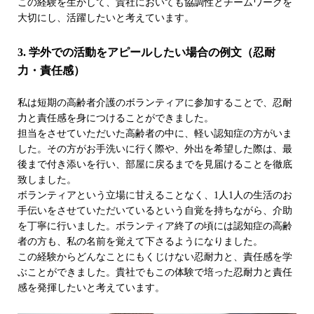
この経験を生かして、貴社においても協調性とチームワークを
大切にし、活躍したいと考えています。
3. 学外での活動をアピールしたい場合の例文（忍耐
力・責任感）
私は短期の高齢者介護のボランティアに参加することで、忍耐
力と責任感を身につけることができました。
担当をさせていただいた高齢者の中に、軽い認知症の方がいま
した。その方がお手洗いに行く際や、外出を希望した際は、最
後まで付き添いを行い、部屋に戻るまでを見届けることを徹底
致しました。
ボランティアという立場に甘えることなく、1人1人の生活のお
手伝いをさせていただいているという自覚を持ちながら、介助
を丁寧に行いました。ボランティア終了の頃には認知症の高齢
者の方も、私の名前を覚えて下さるようになりました。
この経験からどんなことにもくじけない忍耐力と、責任感を学
ぶことができました。貴社でもこの体験で培った忍耐力と責任
感を発揮したいと考えています。