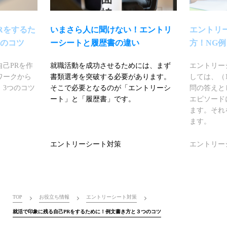
Rをするた
いまさら人に聞けない！エントリ
エントリ
のコツ
ーシートと履歴書の違い
方！NG例
己PRを作
就職活動を成功させるためには、まず
エントリー
ワークから
書類選考を突破する必要があります。
しては、（
、3つのコツ
そこで必要となるのが「エントリーシ
問の答えと
ート」と「履歴書」です。
エピソード
ます。それ
ます。
エントリーシート対策
エントリー
TOP
お役立ち情報
エントリーシート対策
就活で印象に残る自己PRをするために！例文書き方と３つのコツ