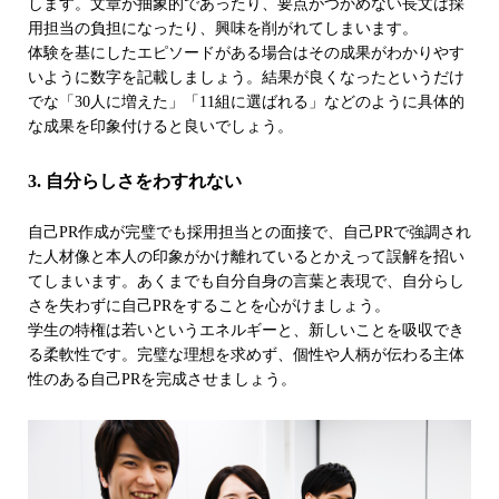
します。文章が抽象的であったり、要点がつかめない長文は採
用担当の負担になったり、興味を削がれてしまいます。
体験を基にしたエピソードがある場合はその成果がわかりやす
いように数字を記載しましょう。結果が良くなったというだけ
でな「30人に増えた」「11組に選ばれる」などのように具体的
な成果を印象付けると良いでしょう。
3. 自分らしさをわすれない
自己PR作成が完璧でも採用担当との面接で、自己PRで強調され
た人材像と本人の印象がかけ離れているとかえって誤解を招い
てしまいます。あくまでも自分自身の言葉と表現で、自分らし
さを失わずに自己PRをすることを心がけましょう。
学生の特権は若いというエネルギーと、新しいことを吸収でき
る柔軟性です。完璧な理想を求めず、個性や人柄が伝わる主体
性のある自己PRを完成させましょう。