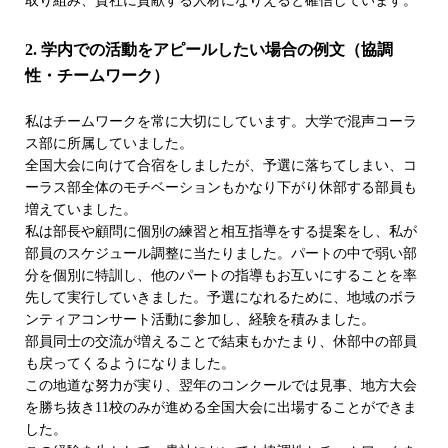
取り組み、貴社に貢献する人材になりえると確信しています。
2. 学内での活動をアピールしたい場合の例文（協調
性・チームワーク）
私はチームワークを常に大切にしています。大学で混声コーラ
ス部に所属していました。
全国大会に向けて合宿をしましたが、予選に落ちてしまい、コ
ーラス部全体のモチベーションもかなり下がり休部する部員も
増えていました。
私は部長や顧問に個別の練習と相互指導をする提案をし、私が
部員のスケジュール調整に当たりました。パートの中で弱い部
分を個別に特訓し、他のパートの指導もお互いにすることを率
先して実行していきました。予選になれるために、地域のボラ
ンティアコンサート活動に参加し、経験を積みました。
部員同士の交流が増えることで結束もかたまり、休部中の部員
も戻ってくるようになりました。
この地道な努力が実り、翌年のコンクールでは見事、地方大会
を勝ち抜き11校のみが進める全国大会に出場することができま
した。