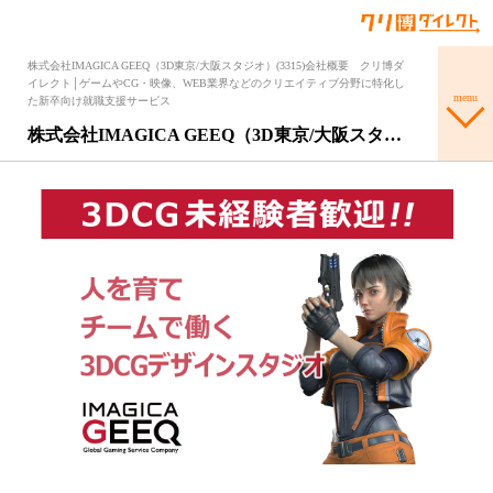
株式会社IMAGICA GEEQ（3D東京/大阪スタジオ）(3315)会社概要 クリ博ダ
イレクト│ゲームやCG・映像、WEB業界などのクリエイティブ分野に特化し
menu
た新卒向け就職支援サービス
株式会社IMAGICA GEEQ（3D東京/大阪スタ…