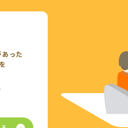
があった
を
の
見る