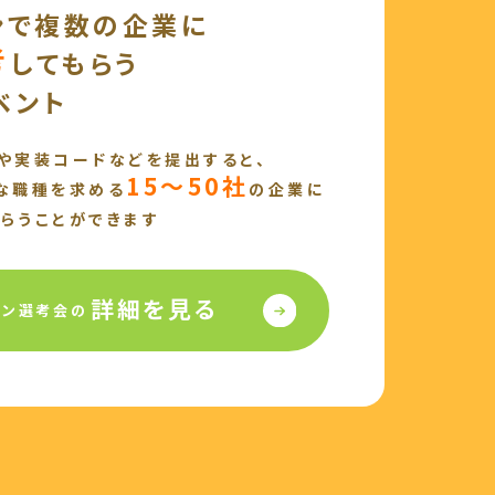
ンで複数の企業に
考
してもらう
ベント
や
実装コードなどを提出すると、
15～50社
な職種を求める
の企業に
らうことができます
詳細を見る
イン選考会の