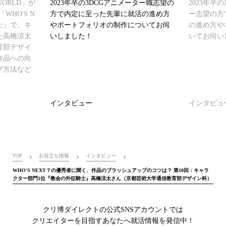
ORLD」が
2023年卒の3DCGアニメーター職志望の
2023年
HO'S N
方で内定に至った先輩に就活の進め方
ー志望の方
士』で、キ
やポートフォリオの制作についてお伺
の進め方や
た高橋涼太
いしました！
いてお伺い
育部デザイ
作品への向
プ方法など
インタビュー
インタビュ
TOP
お役立ち情報
インタビュー
WHO'S NEXT？の優秀者に聞く、作品のブラッシュアップのコツは？ 第10回：キャラ
クター部門1位『教会の外征騎士』高橋涼太さん（京都芸術大学通信教育部デザイン科）
クリ博ダイレクトの公式SNSアカウントでは
クリエイターを目指すあなたへ就活情報を発信中！