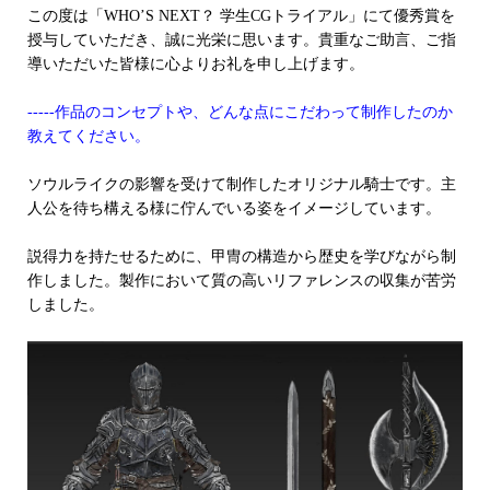
この度は「WHO’S NEXT？ 学生CGトライアル」にて優秀賞を
授与していただき、誠に光栄に思います。貴重なご助言、ご指
導いただいた皆様に心よりお礼を申し上げます。
-----作品のコンセプトや、どんな点にこだわって制作したのか
教えてください。
ソウルライクの影響を受けて制作したオリジナル騎士です。主
人公を待ち構える様に佇んでいる姿をイメージしています。
説得力を持たせるために、甲冑の構造から歴史を学びながら制
作しました。製作において質の高いリファレンスの収集が苦労
しました。