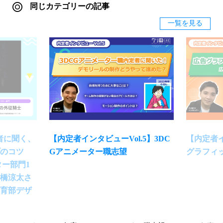
同じカテゴリーの記事
一覧を見る
秀者に聞く、
【内定者インタビューVol.5】3DC
【内定者イ
のコツ
Gアニメーター職志望
グラフィ
ター部門1
橋涼太さ
育部デザ